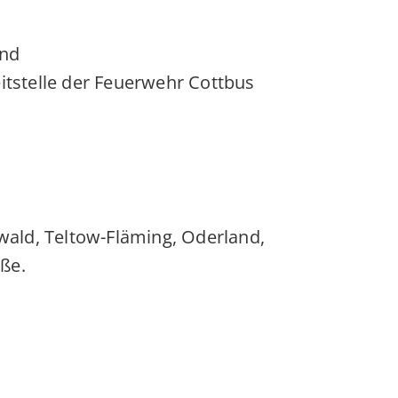
and
eitstelle der Feuerwehr Cottbus
ald, Teltow-Fläming, Oderland,
ße.