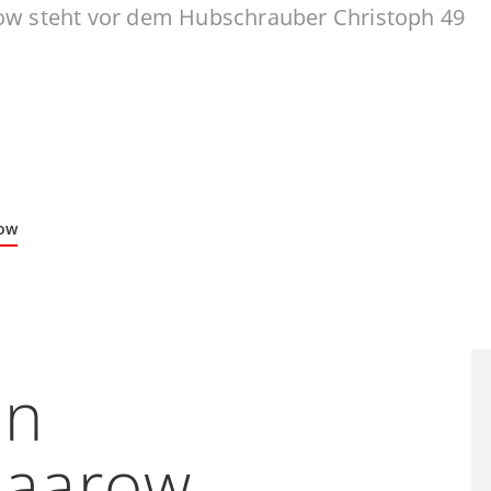
ow
on
Saarow