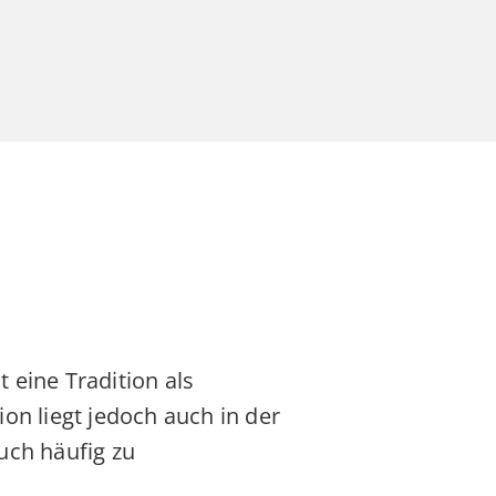
Videol
Schnelle
ationsgerät
und
sichere
endotracheal
sage
Intubation,
Bild-
t eine Tradition als
und
on liegt jedoch auch in der
Videoaufnahmen
uch häufig zu
möglich.