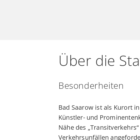
Blutg
Gerät
Über die Sta
Analyse
der
Besonderheiten
Blutwerte
für
therapeutis
Bad Saarow ist als Kurort in
taktische
Künstler- und Prominentenko
Entscheidu
Nähe des „Transitverkehrs“
Verkehrsunfällen angeforde
Das