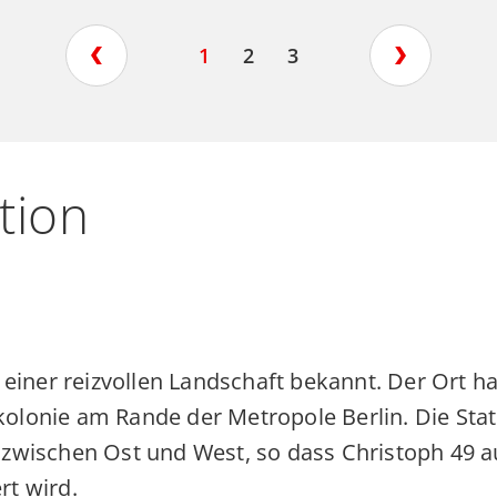
1
2
3
asanalyse-
ACCD
–
Reanim
tion
Herzdruckmas
während
der
ch-
 einer reizvollen Landschaft bekannt. Der Ort ha
Reanimation
lonie am Rande der Metropole Berlin. Die Stati
ngen
mit
 zwischen Ost und West, so dass Christoph 49 a
Corpuls
rt wird.