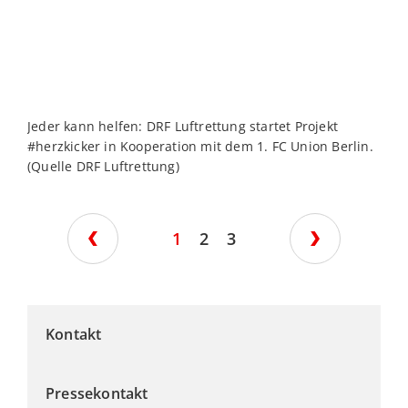
Jeder kann helfen: DRF Luftrettung startet Projekt
V
#herzkicker in Kooperation mit dem 1. FC Union Berlin.
i
(Quelle DRF Luftrettung)
W
1
2
3
Kontakt
Pressekontakt