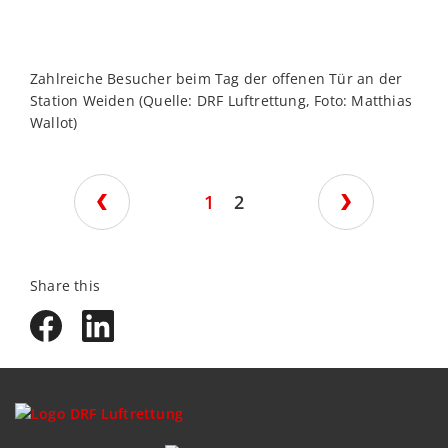
Zahlreiche Besucher beim Tag der offenen Tür an der
T
Station Weiden (Quelle: DRF Luftrettung, Foto: Matthias
S
Wallot)
J
M
1
2
Share this