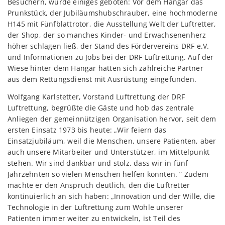
Besuchern, wurde einiges geboten: Vor dem Hangar das
Prunkstück, der Jubiläumshubschrauber, eine hochmoderne
H145 mit Fünfblattrotor, die Ausstellung Welt der Luftretter,
der Shop, der so manches Kinder- und Erwachsenenherz
höher schlagen ließ, der Stand des Fördervereins DRF e.V.
und Informationen zu Jobs bei der DRF Luftrettung. Auf der
Wiese hinter dem Hangar hatten sich zahlreiche Partner
aus dem Rettungsdienst mit Ausrüstung eingefunden.
Wolfgang Karlstetter, Vorstand Luftrettung der DRF
Luftrettung, begrüßte die Gäste und hob das zentrale
Anliegen der gemeinnützigen Organisation hervor, seit dem
ersten Einsatz 1973 bis heute: „Wir feiern das
Einsatzjubiläum, weil die Menschen, unsere Patienten, aber
auch unsere Mitarbeiter und Unterstützer, im Mittelpunkt
stehen. Wir sind dankbar und stolz, dass wir in fünf
Jahrzehnten so vielen Menschen helfen konnten. ” Zudem
machte er den Anspruch deutlich, den die Luftretter
kontinuierlich an sich haben: „Innovation und der Wille, die
Technologie in der Luftrettung zum Wohle unserer
Patienten immer weiter zu entwickeln, ist Teil des