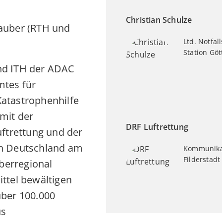
Christian Schulze
auber (RTH und
Ltd. Notfa
Station Göt
nd ITH der ADAC
mtes für
atastrophenhilfe
mit der
DRF Luftrettung
uftrettung und der
in Deutschland am
Kommunika
Filderstadt
überregional
ttel bewältigen
über 100.000
us