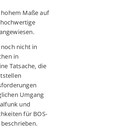
in hohem Maße auf
v hochwertige
angewiesen.
noch nicht in
chen in
ine Tatsache, die
tstellen
sforderungen
täglichen Umgang
talfunk und
hkeiten für BOS-
l beschrieben.