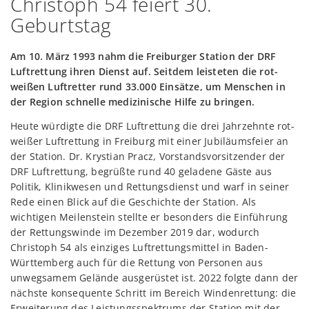
Christoph 54 feiert 30.
Geburtstag
Am 10. März 1993 nahm die Freiburger Station der DRF
Luftrettung ihren Dienst auf. Seitdem leisteten die rot-
weißen Luftretter rund 33.000 Einsätze, um Menschen in
der Region schnelle medizinische Hilfe zu bringen.
H
eute würdigte die DRF Luftrettung die drei Jahrzehnte rot-
weißer Luftrettung in Freiburg mit einer Jubiläumsfeier an
der Station. Dr. Krystian Pracz, Vorstandsvorsitzender der
DRF Luftrettung, begrüßte rund 40 geladene Gäste aus
Politik, Klinikwesen und Rettungsdienst und warf in seiner
Rede einen Blick auf die Geschichte der Station. Als
wichtigen Meilenstein stellte er besonders die Einführung
der Rettungswinde im Dezember 2019 dar, wodurch
Christoph 54 als einziges Luftrettungsmittel in Baden-
Württemberg auch für die Rettung von Personen aus
unwegsamem Gelände ausgerüstet ist. 2022 folgte dann der
nächste konsequente Schritt im Bereich Windenrettung: die
Erweiterung des Leistungsspektrums der Station mit der