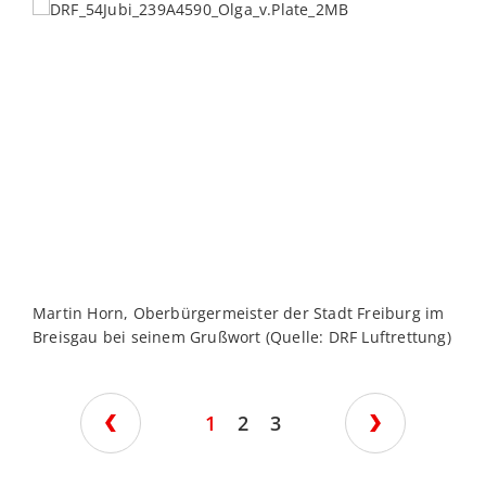
Martin Horn, Oberbürgermeister der Stadt Freiburg im
C
Breisgau bei seinem Grußwort (Quelle: DRF Luftrettung)
1
2
3