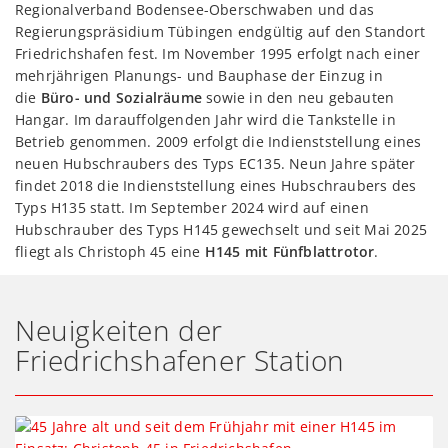
Regionalverband Bodensee-Oberschwaben und das
Herz-Kreislaufstillstand
Regierungspräsidium Tübingen endgültig auf den Standort
schwere Blutungen
Friedrichshafen fest. Im November 1995 erfolgt nach einer
mehrjährigen Planungs- und Bauphase der Einzug in
Insbesondere bei Patienten mit einem Herz-
die
Büro- und Sozialräume
sowie in den neu gebauten
Kreislaufstillstand tragen die Informationen aus der
Hangar. Im darauffolgenden Jahr wird die Tankstelle in
Blutgasanalyse zu einer erfolgreichen
Wiederbelebung
Betrieb genommen. 2009 erfolgt die Indienststellung eines
bei: Die Luftretter können so die
Ursache
für den
neuen Hubschraubers des Typs EC135. Neun Jahre später
Herzstillstand schneller eingrenzen und eine
findet 2018 die Indienststellung eines Hubschraubers des
entsprechende Behandlung einleiten. Aber auch
Typs H135
statt. Im September 2024 wird auf einen
Patienten mit schweren Blutungen, wie beispielsweise
Hubschrauber des Typs H145 gewechselt und seit Mai 2025
bei
inneren Verletzungen
, profitieren vom Einsatz eines
fliegt als Christoph 45 eine
H145 mit Fünfblattrotor
.
solchen Geräts, da die Ergebnisse eine
zielgerichtete
Gabe von Infusionen
und gegebenenfalls
Blutprodukten
ermöglichen.
Neuigkeiten der
Friedrichshafener Station