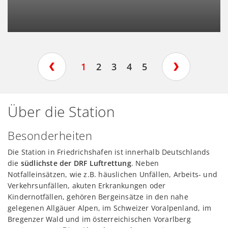
1
2
3
4
5
Über die Station
Besonderheiten
Die Station in Friedrichshafen ist innerhalb Deutschlands
die
südlichste der DRF Luftrettung
. Neben
Notfalleinsätzen, wie z.B. häuslichen Unfällen, Arbeits- und
Verkehrsunfällen, akuten Erkrankungen oder
Kindernotfällen, gehören Bergeinsätze in den nahe
gelegenen Allgäuer Alpen, im Schweizer Voralpenland, im
Blutgasanalyse-Gerät
Bregenzer Wald und im österreichischen Vorarlberg