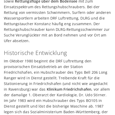
sowie
Rettungsflüge über dem Bodensee
mit zum
Analyse der Blutwerte für therapeutisch-
Einsatzspektrum des Rettungshubschraubers. Bei der
taktische Entscheidungen
Rettung von vermissten Schwimmern, Surfern oder anderen
Wassersportlern arbeiten DRF Luftrettung, DLRG und die
Das Blutgasanalysegerät epoc® von Siemens
Rettungstaucher Konstanz häufig eng zusammen. Der
Healthineers ermöglicht es den Luftrettern, mit einer
Rettungshubschrauber kann DLRG-Rettungsschwimmer zur
einfachen Blutprobe direkt vor Ort, relevante
Suche Verunglückter mit an Bord nehmen und vor Ort am
Informationen zu bestimmten Blutwerten des Patienten
Ufer absetzen.
zu erhalten. Damit ergeben sich für die medizinischen
Besatzungen der DRF Luftrettung wichtige Aspekte bei
Historische Entwicklung
der
Einschätzung des Zustands
eines Patienten, für
Im Oktober 1980 beginnt die DRF Luftrettung den
seine Behandlung und die Unterbringung in einer für
provisorischen Einsatzbetrieb an der Station
den Patienten geeigneten Zielklinik.
Friedrichshafen, ein Hubschrauber des Typs Bell 206 Long
Beispiele für messbare Werte
Ranger wird in Dienst gestellt. Treibende Kraft für die
Stationierung in Friedrichshafen (und nicht wie angedacht
Blutgase
in Ravensburg) war das
Klinikum Friedrichshafen
, vor allem
Elektrolyte
der damalige 1. Oberarzt der Kardiologie, Dr. Udo Stirner.
Einschätzung der Nierenfunktion
Im Jahr 1983 wird ein Hubschrauber des Typs BO105 in
Versorgung des Gewebes mit Sauerstoff
Dienst gestellt und löst die bisherige Maschine ab. 1987
Beispielhafte Einsatzszenarien
legen sich das Sozialministerium Baden-Württemberg, der