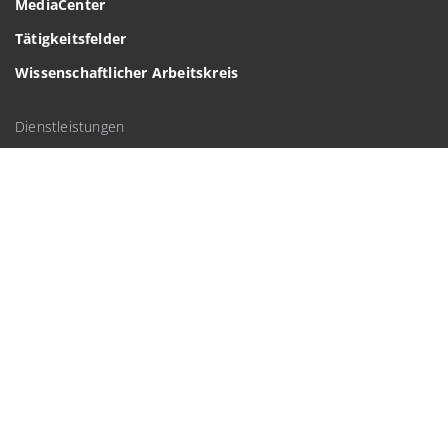
MediaCenter
Tätigkeitsfelder
Wissenschaftlicher Arbeitskreis
Dienstleistungen
DRF Maintenance
DRF Akademie
DRF Assistance
Luftrettung
Kernkompetenzen
Stationen
Flotte
Organisation