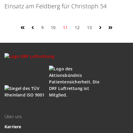
Einsatz am Feldberg für Christoph 54
9
10
11
12
13
Über uns
Karriere